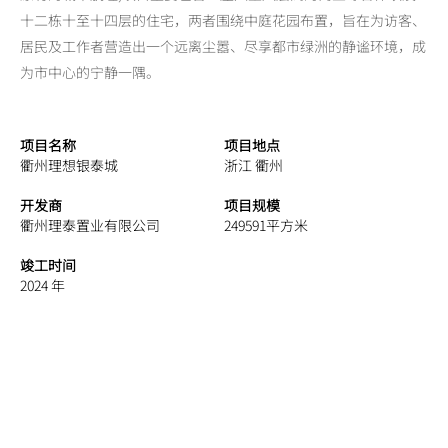
十二栋十至十四层的住宅，两者围绕中庭花园布置，旨在为访客、
居民及工作者营造出一个远离尘嚣、尽享都市绿洲的静谧环境，成
为市中心的宁静一隅。
项目名称
项目地点
衢州理想银泰城
浙江 衢州
开发商
项目规模
衢州理泰置业有限公司
249591平方米
竣工时间
2024 年