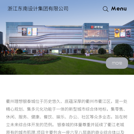
浙江东南设计集团有限公司
Menu
more
衢州理想银泰城位于历史悠久、底蕴深厚的衢州市衢江区，是一处
精心规划、集多元化功能于一体的新型城市综合体地标，集零售、
休闲、服务、健康、餐饮、娱乐、办公、社区等众多业态，旨在树
立未来综合体开发的范例。 银泰城的体量尊重并延续了衢江老城
原有的城市肌理,项目主要包含一座六至八层高的商业综合体以及